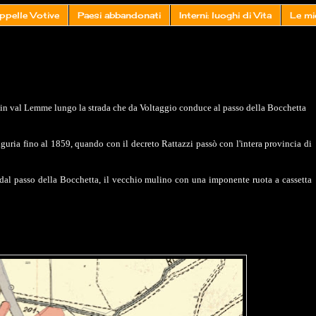
ppelle Votive
Paesi abbandonati
Interni: luoghi di Vita
Le mi
a in val Lemme lungo la strada che da Voltaggio conduce al passo della Bocchetta
uria fino al 1859, quando con il decreto Rattazzi passò con l'intera provincia di
e dal passo della Bocchetta, il vecchio mulino con una imponente ruota a cassetta