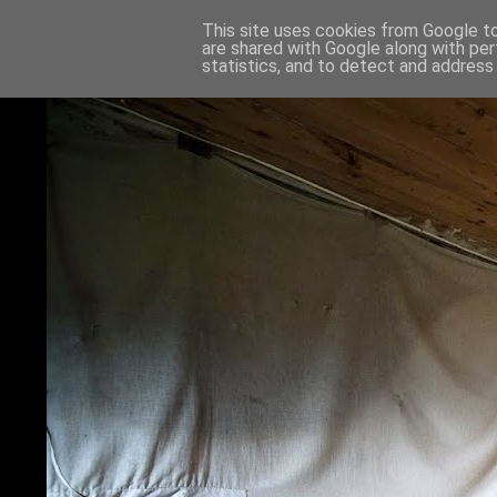
This site uses cookies from Google to 
are shared with Google along with per
statistics, and to detect and address