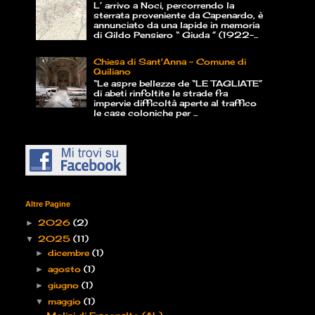
L’ arrivo a Noci, percorrendo la
sterrata proveniente da Capenardo, è
annunciato da una lapide in memoria
di Gildo Pensiero “ Giuda ” (1922-...
Chiesa di Sant'Anna - Comune di
Quiliano
“Le aspre bellezze de “LE TAGLIATE”
di abeti rinfoltite le strade fra
impervie difficoltà aperte al traffico
le case coloniche per ...
Altre Pagine
2026
(2)
►
2025
(11)
▼
dicembre
(1)
►
agosto
(1)
►
giugno
(1)
►
maggio
(1)
▼