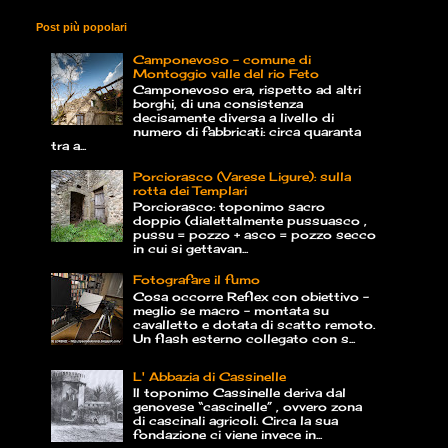
Post più popolari
Camponevoso - comune di
Montoggio valle del rio Feto
Camponevoso era, rispetto ad altri
borghi, di una consistenza
decisamente diversa a livello di
numero di fabbricati: circa quaranta
tra a...
Porciorasco (Varese Ligure): sulla
rotta dei Templari
Porciorasco: toponimo sacro
doppio (dialettalmente pussuasco ,
pussu = pozzo + asco = pozzo secco
in cui si gettavan...
Fotografare il fumo
Cosa occorre Reflex con obiettivo –
meglio se macro – montata su
cavalletto e dotata di scatto remoto.
Un flash esterno collegato con s...
L' Abbazia di Cassinelle
Il toponimo Cassinelle deriva dal
genovese “cascinelle” , ovvero zona
di cascinali agricoli. Circa la sua
fondazione ci viene invece in...