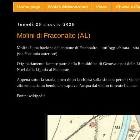
Home page
Mulini Abbandonati
Video
Chiese e Ca
lunedì 26 maggio 2025
Molini di Fraconalto (AL)
Molini è una frazione del comune di Fraconalto – tutt’oggi abitata – sit
(via Postumia anteriore).
Originariamente facente parte della Repubblica di Genova e poi della Lig
Novi dalla Liguria al Piemonte.
Appena sotto la strada, poco dopo la chiesa sulla sinistra per chi vien
alimentata da un beudo che captava l’acqua dal vicino torrente Lemme.
Fonte: wikipedia