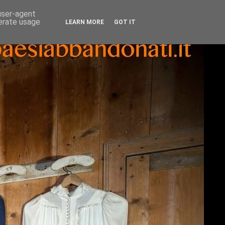
 user-agent
nerate usage
LEARN MORE
GOT IT