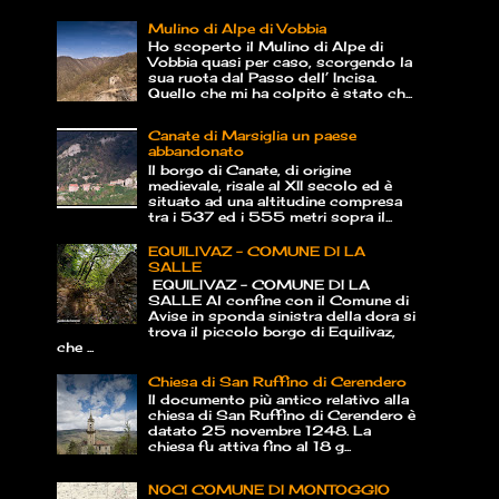
Mulino di Alpe di Vobbia
Ho scoperto il Mulino di Alpe di
Vobbia quasi per caso, scorgendo la
sua ruota dal Passo dell’ Incisa.
Quello che mi ha colpito è stato ch...
Canate di Marsiglia un paese
abbandonato
Il borgo di Canate, di origine
medievale, risale al XII secolo ed è
situato ad una altitudine compresa
tra i 537 ed i 555 metri sopra il...
EQUILIVAZ – COMUNE DI LA
SALLE
EQUILIVAZ – COMUNE DI LA
SALLE Al confine con il Comune di
Avise in sponda sinistra della dora si
trova il piccolo borgo di Equilivaz,
che ...
Chiesa di San Ruffino di Cerendero
Il documento più antico relativo alla
chiesa di San Ruffino di Cerendero è
datato 25 novembre 1248. La
chiesa fu attiva fino al 18 g...
NOCI COMUNE DI MONTOGGIO