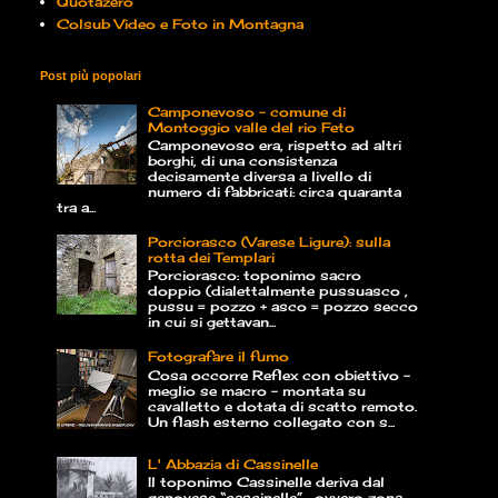
Quotazero
Colsub Video e Foto in Montagna
Post più popolari
Camponevoso - comune di
Montoggio valle del rio Feto
Camponevoso era, rispetto ad altri
borghi, di una consistenza
decisamente diversa a livello di
numero di fabbricati: circa quaranta
tra a...
Porciorasco (Varese Ligure): sulla
rotta dei Templari
Porciorasco: toponimo sacro
doppio (dialettalmente pussuasco ,
pussu = pozzo + asco = pozzo secco
in cui si gettavan...
Fotografare il fumo
Cosa occorre Reflex con obiettivo –
meglio se macro – montata su
cavalletto e dotata di scatto remoto.
Un flash esterno collegato con s...
L' Abbazia di Cassinelle
Il toponimo Cassinelle deriva dal
genovese “cascinelle” , ovvero zona