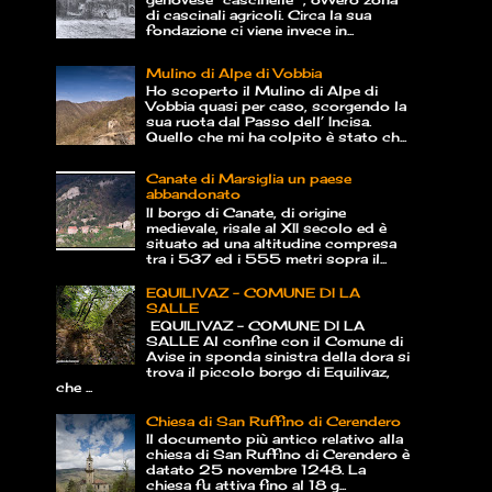
di cascinali agricoli. Circa la sua
fondazione ci viene invece in...
Mulino di Alpe di Vobbia
Ho scoperto il Mulino di Alpe di
Vobbia quasi per caso, scorgendo la
sua ruota dal Passo dell’ Incisa.
Quello che mi ha colpito è stato ch...
Canate di Marsiglia un paese
abbandonato
Il borgo di Canate, di origine
medievale, risale al XII secolo ed è
situato ad una altitudine compresa
tra i 537 ed i 555 metri sopra il...
EQUILIVAZ – COMUNE DI LA
SALLE
EQUILIVAZ – COMUNE DI LA
SALLE Al confine con il Comune di
Avise in sponda sinistra della dora si
trova il piccolo borgo di Equilivaz,
che ...
Chiesa di San Ruffino di Cerendero
Il documento più antico relativo alla
chiesa di San Ruffino di Cerendero è
datato 25 novembre 1248. La
chiesa fu attiva fino al 18 g...