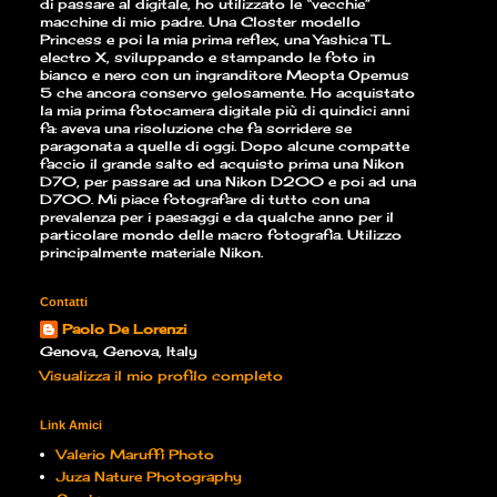
di passare al digitale, ho utilizzato le “vecchie”
macchine di mio padre. Una Closter modello
Princess e poi la mia prima reflex, una Yashica TL
electro X, sviluppando e stampando le foto in
bianco e nero con un ingranditore Meopta Opemus
5 che ancora conservo gelosamente. Ho acquistato
la mia prima fotocamera digitale più di quindici anni
fa: aveva una risoluzione che fa sorridere se
paragonata a quelle di oggi. Dopo alcune compatte
faccio il grande salto ed acquisto prima una Nikon
D70, per passare ad una Nikon D200 e poi ad una
D700. Mi piace fotografare di tutto con una
prevalenza per i paesaggi e da qualche anno per il
particolare mondo delle macro fotografia. Utilizzo
principalmente materiale Nikon.
Contatti
Paolo De Lorenzi
Genova, Genova, Italy
Visualizza il mio profilo completo
Link Amici
Valerio Maruffi Photo
Juza Nature Photography