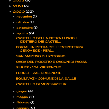
2022
(9)
►
2021
(6)
►
2020
(22)
▼
novembre
(1)
►
ottobre
(1)
►
settembre
(1)
►
agosto
(8)
▼
CASTELLO DELLA PIETRA LUNGO IL
SENTIERO DEI CASTEL...
PORTALI IN PIETRA DELL’ ENTROTERRA
GENOVESE - PERL...
SAN MARTINO DI LICCIORNO
CASA DEL PICCETTO E CASONI DI PACIAN
SURIER – VAL GRISENCHE
FORNET – VAL GRISENCHE
EQUILIVAZ – COMUNE DI LA SALLE
CASTELLO DI MONTMAYEUR
giugno
(4)
►
maggio
(4)
►
febbraio
(1)
►
gennaio
(2)
►