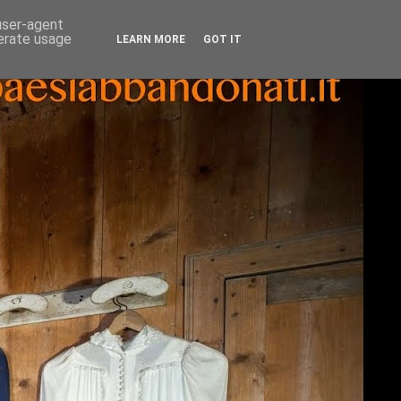
 user-agent
nerate usage
LEARN MORE
GOT IT