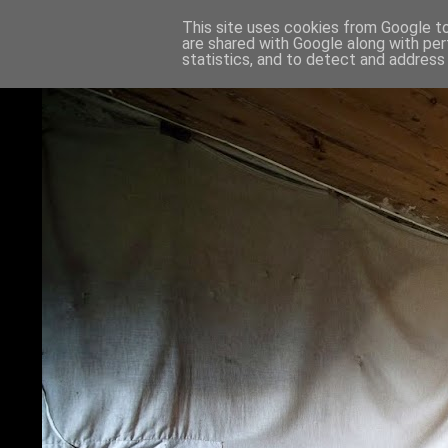
This site uses cookies from Google to 
are shared with Google along with per
statistics, and to detect and address