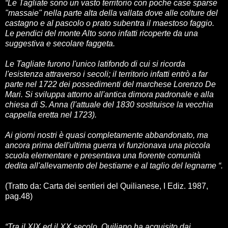
“Le Tagliate sono un vasto territorio con poche case sparse
"massaie" nella parte alta della vallata dove alle colture del
castagno e al pascolo o prato subentra il maestoso faggio.
Le pendici del monte Alto sono infatti ricoperte da una
suggestiva e secolare faggeta.
Le Tagliate furono l'unico latifondo di cui si ricorda
l'esistenza attraverso i secoli; il territorio infatti entrò a far
parte nel 1722 dei possedimenti del marchese Lorenzo De
Mari. Si sviluppa attorno all'antica dimora padronale e alla
chiesa di S. Anna (l'attuale del 1830 sostituisce la vecchia
cappella eretta nel 1723).
Ai giorni nostri è quasi completamente abbandonato, ma
ancora prima dell'ultima guerra vi funzionava una piccola
scuola elementare e presentava una fiorente comunità
dedita all'allevamento del bestiame e al taglio del legname “.
(Tratto da: Carta dei sentieri del Quilianese, I Ediz. 1987,
pag.48)
“Tra il XIX ed il XX secolo, Quiliano ha acquisito dai