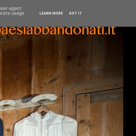
 user-agent
nerate usage
LEARN MORE
GOT IT