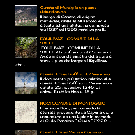
Canate di Marsiglia un paese
abbandonato
Il borgo di Canate, di origine
medievale, risale al XII secolo ed è
situato ad una altitudine compresa
tra i 537 ed i 555 metri sopra il...
EQUILIVAZ – COMUNE DI LA
SALLE
EQUILIVAZ – COMUNE DI LA
SALLE Al confine con il Comune di
Avise in sponda sinistra della dora si
trova il piccolo borgo di Equilivaz,
che ...
Chiesa di San Ruffino di Cerendero
Il documento più antico relativo alla
chiesa di San Ruffino di Cerendero è
datato 25 novembre 1248. La
chiesa fu attiva fino al 18 g...
NOCI COMUNE DI MONTOGGIO
L’ arrivo a Noci, percorrendo la
sterrata proveniente da Capenardo, è
annunciato da una lapide in memoria
di Gildo Pensiero “ Giuda ” (1922-...
Chiesa di Sant'Anna - Comune di