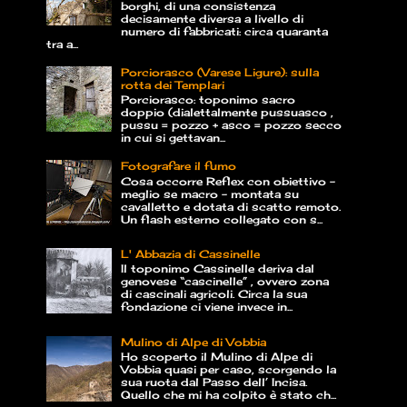
borghi, di una consistenza
decisamente diversa a livello di
numero di fabbricati: circa quaranta
tra a...
Porciorasco (Varese Ligure): sulla
rotta dei Templari
Porciorasco: toponimo sacro
doppio (dialettalmente pussuasco ,
pussu = pozzo + asco = pozzo secco
in cui si gettavan...
Fotografare il fumo
Cosa occorre Reflex con obiettivo –
meglio se macro – montata su
cavalletto e dotata di scatto remoto.
Un flash esterno collegato con s...
L' Abbazia di Cassinelle
Il toponimo Cassinelle deriva dal
genovese “cascinelle” , ovvero zona
di cascinali agricoli. Circa la sua
fondazione ci viene invece in...
Mulino di Alpe di Vobbia
Ho scoperto il Mulino di Alpe di
Vobbia quasi per caso, scorgendo la
sua ruota dal Passo dell’ Incisa.
Quello che mi ha colpito è stato ch...