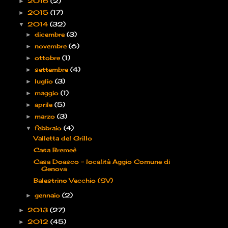
2016
(2)
►
2015
(17)
►
2014
(32)
▼
dicembre
(3)
►
novembre
(6)
►
ottobre
(1)
►
settembre
(4)
►
luglio
(3)
►
maggio
(1)
►
aprile
(5)
►
marzo
(3)
►
febbraio
(4)
▼
Valletta del Grillo
Casa Bremeè
Casa Doasco – località Aggio Comune di
Genova
Balestrino Vecchio (SV)
gennaio
(2)
►
2013
(27)
►
2012
(45)
►