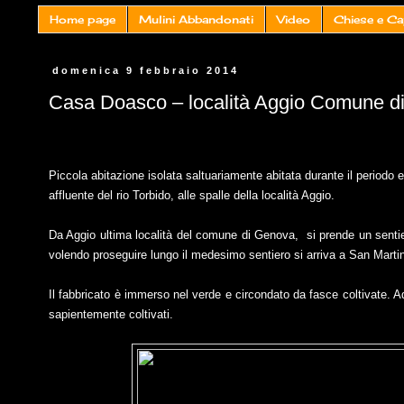
Home page
Mulini Abbandonati
Video
Chiese e Ca
domenica 9 febbraio 2014
Casa Doasco – località Aggio Comune d
Piccola abitazione isolata saltuariamente abitata durante il periodo e
affluente del rio Torbido, alle spalle della località Aggio.
Da Aggio ultima località del comune di Genova,
si prende un senti
volendo proseguire lungo il medesimo sentiero si arriva a San Marti
Il fabbricato è immerso nel verde e circondato da fasce coltivate. A
sapientemente coltivati.