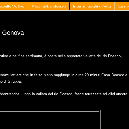
ppelle Votive
Paesi abbandonati
Interni: luoghi di Vita
Le mi
i Genova
stivo e nei fine settimana, è posta nella appartata valletta del rio Doasco,
ero/mulattiera che in falso piano raggiunge in circa 20 minuti Casa Doasco e
no di Struppa.
ddentrandosi lungo la vallata del rio Doasco, fasce terrazzate ad olivi ancora