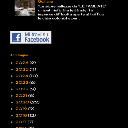
Quiliano
“Le aspre bellezze de “LE TAGLIATE”
di abeti rinfoltite le strade fra
impervie difficoltà aperte al traffico
le case coloniche per ...
Altre Pagine
2026
(2)
►
2025
(11)
►
2024
(10)
►
2023
(6)
►
2022
(9)
►
2021
(6)
►
2020
(22)
►
2019
(9)
►
2018
(12)
►
2017
(7)
►