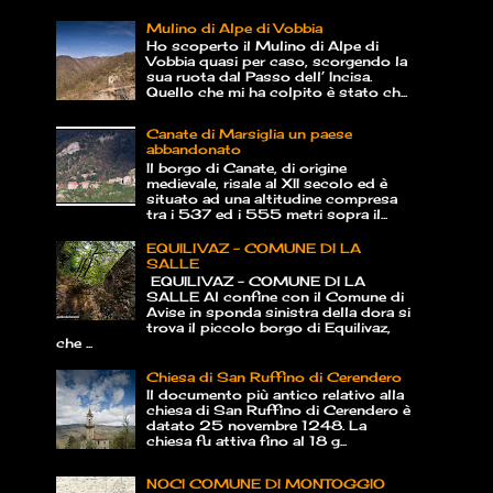
Mulino di Alpe di Vobbia
Ho scoperto il Mulino di Alpe di
Vobbia quasi per caso, scorgendo la
sua ruota dal Passo dell’ Incisa.
Quello che mi ha colpito è stato ch...
Canate di Marsiglia un paese
abbandonato
Il borgo di Canate, di origine
medievale, risale al XII secolo ed è
situato ad una altitudine compresa
tra i 537 ed i 555 metri sopra il...
EQUILIVAZ – COMUNE DI LA
SALLE
EQUILIVAZ – COMUNE DI LA
SALLE Al confine con il Comune di
Avise in sponda sinistra della dora si
trova il piccolo borgo di Equilivaz,
che ...
Chiesa di San Ruffino di Cerendero
Il documento più antico relativo alla
chiesa di San Ruffino di Cerendero è
datato 25 novembre 1248. La
chiesa fu attiva fino al 18 g...
NOCI COMUNE DI MONTOGGIO