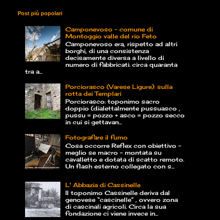
Post più popolari
Camponevoso - comune di
Montoggio valle del rio Feto
Camponevoso era, rispetto ad altri
borghi, di una consistenza
decisamente diversa a livello di
numero di fabbricati: circa quaranta
tra a...
Porciorasco (Varese Ligure): sulla
rotta dei Templari
Porciorasco: toponimo sacro
doppio (dialettalmente pussuasco ,
pussu = pozzo + asco = pozzo secco
in cui si gettavan...
Fotografare il fumo
Cosa occorre Reflex con obiettivo –
meglio se macro – montata su
cavalletto e dotata di scatto remoto.
Un flash esterno collegato con s...
L' Abbazia di Cassinelle
Il toponimo Cassinelle deriva dal
genovese “cascinelle” , ovvero zona
di cascinali agricoli. Circa la sua
fondazione ci viene invece in...