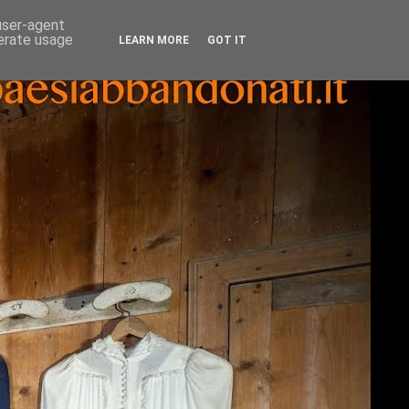
 user-agent
nerate usage
LEARN MORE
GOT IT