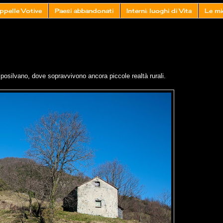
ppelle Votive
Paesi abbandonati
Interni: luoghi di Vita
Le mi
mposilvano, dove sopravvivono ancora piccole realtà rurali.