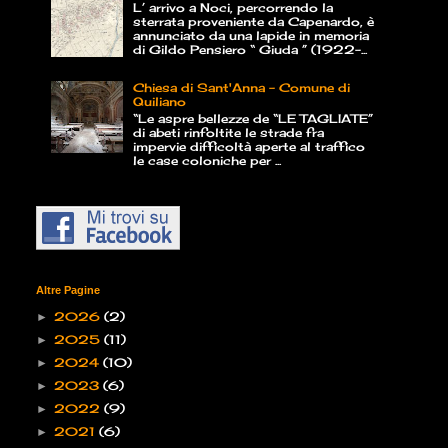
L’ arrivo a Noci, percorrendo la
sterrata proveniente da Capenardo, è
annunciato da una lapide in memoria
di Gildo Pensiero “ Giuda ” (1922-...
Chiesa di Sant'Anna - Comune di
Quiliano
“Le aspre bellezze de “LE TAGLIATE”
di abeti rinfoltite le strade fra
impervie difficoltà aperte al traffico
le case coloniche per ...
Altre Pagine
2026
(2)
►
2025
(11)
►
2024
(10)
►
2023
(6)
►
2022
(9)
►
2021
(6)
►