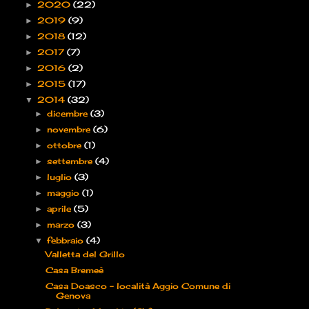
2020
(22)
►
2019
(9)
►
2018
(12)
►
2017
(7)
►
2016
(2)
►
2015
(17)
►
2014
(32)
▼
dicembre
(3)
►
novembre
(6)
►
ottobre
(1)
►
settembre
(4)
►
luglio
(3)
►
maggio
(1)
►
aprile
(5)
►
marzo
(3)
►
febbraio
(4)
▼
Valletta del Grillo
Casa Bremeè
Casa Doasco – località Aggio Comune di
Genova