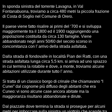
In sponda sinistra del torrente Lavagna, in Val
Fontanabuona, troviamo a circa 480 metri la piccola frazione
di Costa di Soglio nel Comune di Orero.
Il paese viene fatto risalire ai primi del ‘700 e si sviluppa
maggiormente tra il 1800 ed il 1900 raggiungendo una
popolazione costituita da circa 130 famiglie. Viene
abbandonato negli anni 50/60 del secolo scorso in
concomitanza con l’ arrivo della strada asfaltata.
Dalla strada di fondovalle in località Pian dei Ratti, con una
strada asfaltata lunga circa 5,5 km. si arriva ad uno spiazzo
in cui termina la rotabile e dove, a monte, troviamo alcune
abitazioni utilizzate durante tutto l’ anno.
Si tratta di un classico borgo di crinale che chiamavano “I
Cunei” dal cognome più diffuso degli abitanti che era
Cuneo: vi sono alcune case ancora abitate ma la
maggioranza risultano abbandonate e dirute.
Dal piazzale dove termina la strada si prosegue per alcuni
metri per imboccare sulla sinistra un viottolo che scende tra